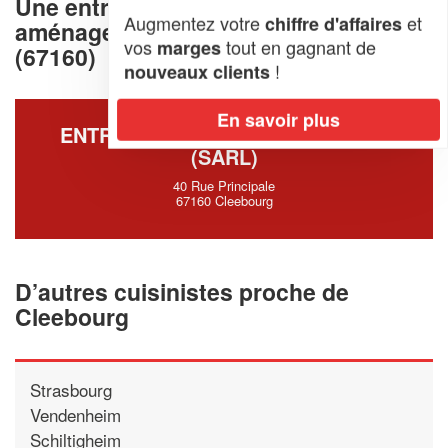
Une entreprise deconception et
Augmentez votre
et
chiffre d'affaires
aménagement de cuisine à Cleebourg
vos
tout en gagnant de
marges
(67160)
!
nouveaux clients
En savoir plus
ENTREPRISE ATELIER DU DESIGN
(SARL)
40 Rue Principale
67160 Cleebourg
D’autres cuisinistes proche de
Cleebourg
Strasbourg
Vendenheim
Schiltigheim