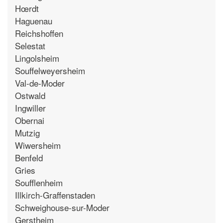
Hœrdt
Haguenau
Reichshoffen
Selestat
Lingolsheim
Souffelweyersheim
Val-de-Moder
Ostwald
Ingwiller
Obernai
Mutzig
Wiwersheim
Benfeld
Gries
Soufflenheim
Illkirch-Graffenstaden
Schweighouse-sur-Moder
Gerstheim