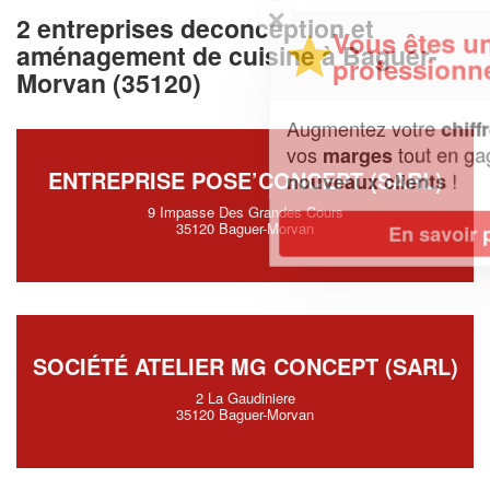
✕
2 entreprises deconception et
Vous êtes un
aménagement de cuisine à Baguer-
professionnel ?
Morvan (35120)
Augmentez votre
et
chiffre d'affaires
vos
tout en gagnant de
marges
ENTREPRISE POSE’CONCEPT (SARL)
!
nouveaux clients
9 Impasse Des Grandes Cours
35120 Baguer-Morvan
En savoir plus
SOCIÉTÉ ATELIER MG CONCEPT (SARL)
2 La Gaudiniere
35120 Baguer-Morvan