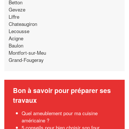
Betton
Geveze
Liffre
Chateaugiron
Lecousse
Acigne
Baulon
Montfort-sur-Meu
Grand-Fougeray
Bon à savoir pour préparer ses
travaux
Quel ameublement pour ma cuisine
américaine ?
5 conseils pour bien choisir son four