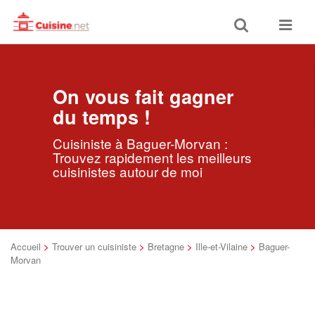
Toggle
Toggle
search
navigat
On vous fait gagner
du temps !
Cuisiniste à Baguer-Morvan :
Trouvez rapidement les meilleurs
cuisinistes autour de moi
Accueil
>
Trouver un cuisiniste
>
Bretagne
>
Ille-et-Vilaine
>
Baguer-
Morvan