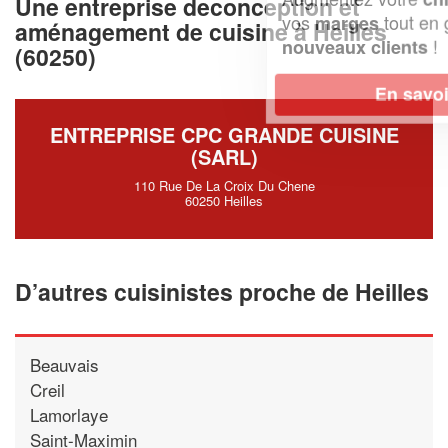
Une entreprise deconception et
vos
tout en gagnant de
marges
aménagement de cuisine à Heilles
!
nouveaux clients
(60250)
En savoir plus
ENTREPRISE CPC GRANDE CUISINE
(SARL)
110 Rue De La Croix Du Chene
60250 Heilles
D’autres cuisinistes proche de Heilles
Beauvais
Creil
Lamorlaye
Saint-Maximin