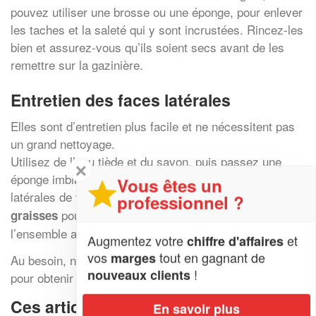
pouvez utiliser une brosse ou une éponge, pour enlever
les taches et la saleté qui y sont incrustées. Rincez-les
bien et assurez-vous qu’ils soient secs avant de les
remettre sur la gazinière.
Entretien des faces latérales
Elles sont d’entretien plus facile et ne nécessitent pas
un grand nettoyage.
Utilisez de l’eau tiède et du savon, puis passez une
✕
éponge imbibée de ce mélange sur toutes les surfaces
Vous êtes un
latérales de votre gazinière. Insistez sur les
dépôts de
professionnel ?
pour les faire partir. Enfin, rincez bien
graisses
l’ensemble avec une éponge propre.
Augmentez votre
et
chiffre d'affaires
vos
tout en gagnant de
marges
Au besoin, n’hésitez pas à consulter notre annuaire
!
nouveaux clients
pour obtenir l’assistance d’un professionnel !
Ces articles peuvent aussi vous
En savoir plus