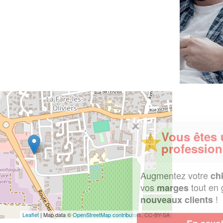
✕
Vous êtes un
professionnel ?
Augmentez votre
et
chiffre d'affaires
vos
tout en gagnant de
marges
!
nouveaux clients
Leaflet
| Map data ©
OpenStreetMap contributors,
CC-BY-SA