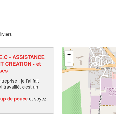
liviers
+
E.C - ASSISTANCE
−
 CREATION - et
sés
eprise : je l'ai fait
i travaillé, c'est un
et soyez
oup de pouce