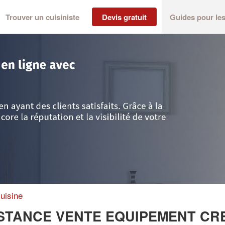
Trouver un cuisiniste
Devis gratuit
Guides pour le
ôte d'Azur
>
Bouches-du-Rhône
>
La-Fare-les-Oliviers
>
Entreprise A.V.E
uisine
SSISTANCE VENTE EQUIPEMENT CR