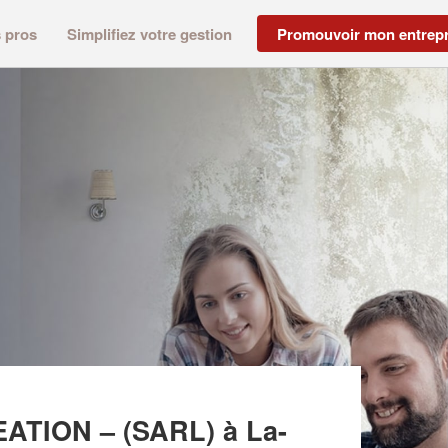
s pros
Simplifiez votre gestion
Promouvoir mon entrepr
.C – ASSISTANCE VENTE EQUIPEMENT CREATION –
EATION – (SARL)
à La-