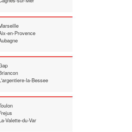
Cagnes-sur-Mer
Marseille
Aix-en-Provence
Aubagne
Gap
Briancon
L'argentiere-la-Bessee
Toulon
Frejus
La-Valette-du-Var