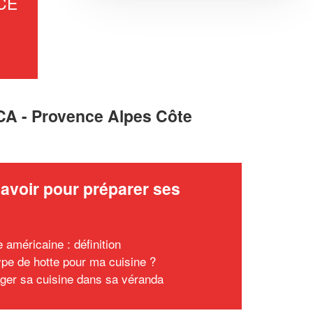
CE
PACA - Provence Alpes Côte
avoir pour préparer ses
x
 américaine : définition
ype de hotte pour ma cuisine ?
er sa cuisine dans sa véranda