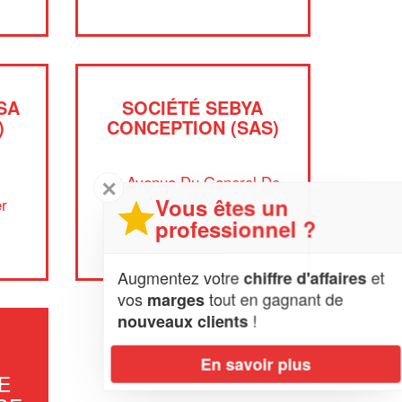
SA
SOCIÉTÉ SEBYA
)
CONCEPTION (SAS)
39 Avenue Du General De
✕
Vous êtes un
r
Gaulle
professionnel ?
05100 Briancon
Augmentez votre
et
chiffre d'affaires
vos
tout en gagnant de
marges
!
nouveaux clients
En savoir plus
E