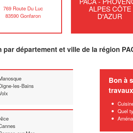
PACA - PROVEN
ALPES CÔTE
769 Route Du Luc
D'AZUR
83590 Gonfaron
an par département et ville de la région 
Manosque
Bon à s
Digne-les-Bains
travau
Volx
Cuisine
Quel t
Aménag
Nice
Cannes