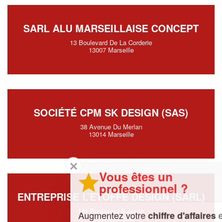
SARL ALU MARSEILLAISE CONCEPT
13 Boulevard De La Corderie
13007 Marseille
SOCIÉTÉ CPM SK DESIGN (SAS)
38 Avenue Du Merlan
13014 Marseille
✕
Vous êtes un
professionnel ?
ENTREPRISE L’ETOFFE DESIGN (SARL)
141 Boulevard Boisson
Augmentez votre
et
chiffre d'affaires
13004 Marseille