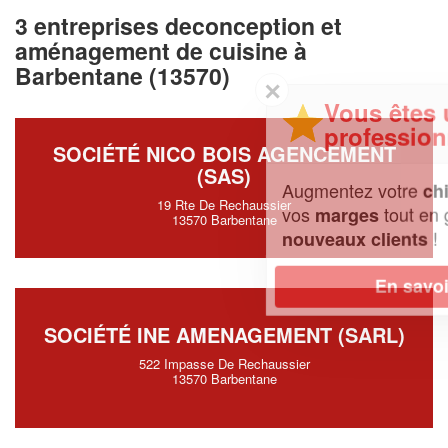
3 entreprises deconception et
aménagement de cuisine à
Barbentane (13570)
✕
Vous êtes un
professionnel ?
SOCIÉTÉ NICO BOIS AGENCEMENT
(SAS)
Augmentez votre
et
chiffre d'affaires
19 Rte De Rechaussier
vos
tout en gagnant de
marges
13570 Barbentane
!
nouveaux clients
En savoir plus
SOCIÉTÉ INE AMENAGEMENT (SARL)
522 Impasse De Rechaussier
13570 Barbentane