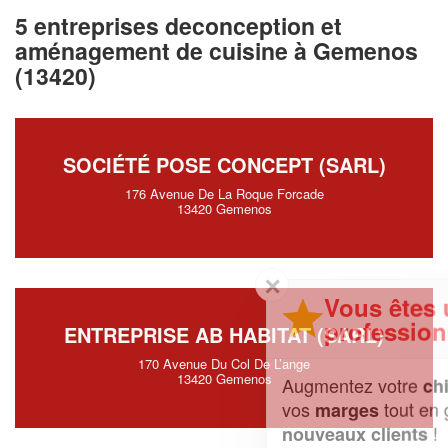
5 entreprises deconception et
aménagement de cuisine à Gemenos
(13420)
SOCIÉTÉ POSE CONCEPT (SARL)
176 Avenue De La Roque Forcade
13420 Gemenos
✕
Vous êtes un
professionnel ?
ENTREPRISE AB HABITAT (SARL)
170 Avenue Du Col De L’ange
13420 Gemenos
Augmentez votre
et
chiffre d'affaires
vos
tout en gagnant de
marges
!
nouveaux clients