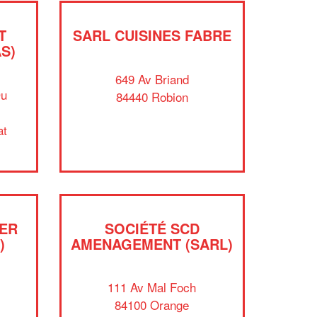
T
SARL CUISINES FABRE
S)
649 Av Briand
Du
84440 Robion
at
✕
Vous êtes un
IER
SOCIÉTÉ SCD
professionnel ?
)
AMENAGEMENT (SARL)
Augmentez votre
et
chiffre d'affaires
111 Av Mal Foch
vos
tout en gagnant de
marges
84100 Orange
!
nouveaux clients