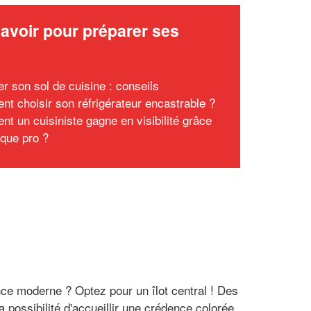
avoir pour préparer ses
x
er son sol de cuisine : conseils
t choisir son réfrigérateur encastrable ?
t un cuisiniste gagne en visibilité grâce
 que pro ?
nce moderne ? Optez pour un îlot central ! Des
a possibilité d'accueillir une crédence colorée