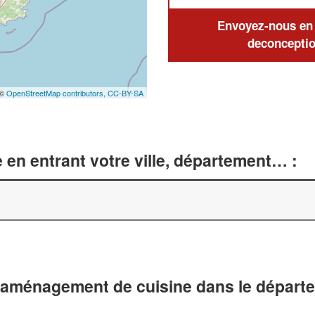
Envoyez-nous en q
deconceptio
 ©
OpenStreetMap contributors,
CC-BY-SA
 en entrant votre ville, département… :
t aménagement de cuisine dans le départ