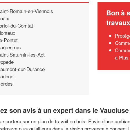
aint-Romain-en-Viennois
Bon à s
oaix
travau
oriol-du-Comtat
onteux
Protég
e-Pontet
Commen
arpentras
Commen
aint-Saturnin-les-Apt
à Plus
ppede
aumont-sur-Durance
adenet
ordes
dez son avis à un expert dans le Vaucluse
se portera sur un plan de travail en bois. Envie d'une ambia
 retrouve plus qu'ailleurs dans la région provençale donnent l