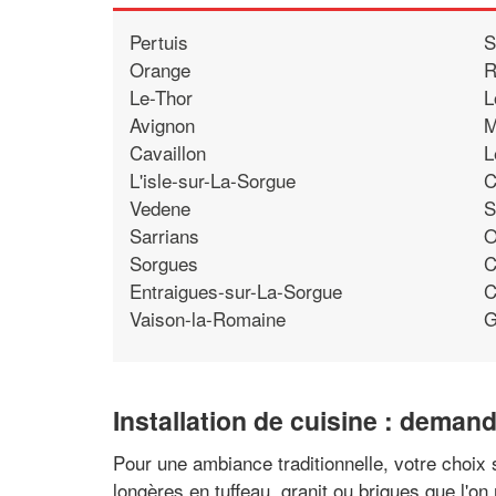
Pertuis
S
Orange
R
Le-Thor
L
Avignon
M
Cavaillon
L
L'isle-sur-La-Sorgue
C
Vedene
S
Sarrians
O
Sorgues
C
Entraigues-sur-La-Sorgue
C
Vaison-la-Romaine
G
Installation de cuisine : deman
Pour une ambiance traditionnelle, votre choix 
longères en tuffeau, granit ou briques que l'on