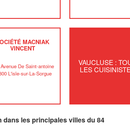
OCIÉTÉ MACNIAK
VINCENT
VAUCLUSE : TO
 Avenue De Saint-antoine
LES CUISINIST
800 L'isle-sur-La-Sorgue
n dans les principales villes du 84