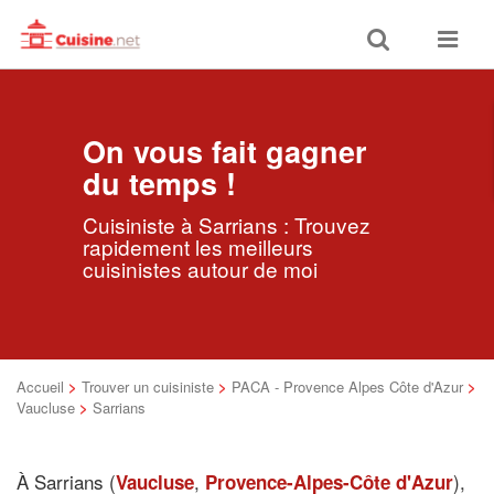
Toggle
Toggle
search
navigat
On vous fait gagner
du temps !
Cuisiniste à Sarrians : Trouvez
rapidement les meilleurs
cuisinistes autour de moi
Accueil
>
Trouver un cuisiniste
>
PACA - Provence Alpes Côte d'Azur
>
Vaucluse
>
Sarrians
À Sarrians (
,
),
Vaucluse
Provence-Alpes-Côte d'Azur