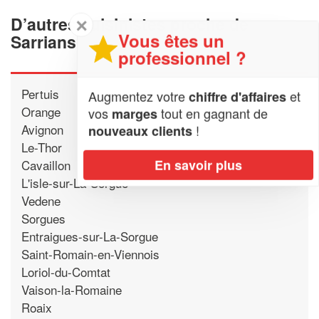
D’autres cuisinistes proche de
✕
Vous êtes un
Sarrians
professionnel ?
Pertuis
Augmentez votre
et
chiffre d'affaires
Orange
vos
tout en gagnant de
marges
Avignon
!
nouveaux clients
Le-Thor
En savoir plus
Cavaillon
L'isle-sur-La-Sorgue
Vedene
Sorgues
Entraigues-sur-La-Sorgue
Saint-Romain-en-Viennois
Loriol-du-Comtat
Vaison-la-Romaine
Roaix