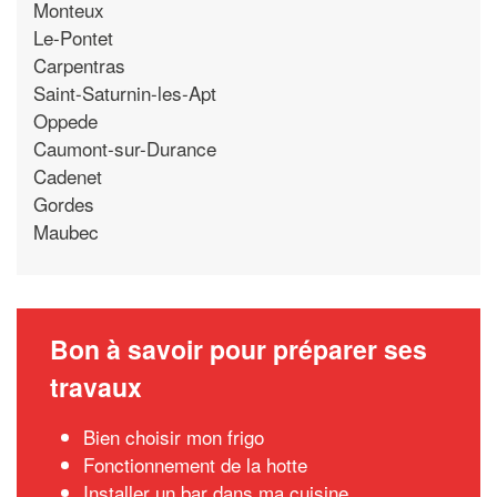
Monteux
Le-Pontet
Carpentras
Saint-Saturnin-les-Apt
Oppede
Caumont-sur-Durance
Cadenet
Gordes
Maubec
Bon à savoir pour préparer ses
travaux
Bien choisir mon frigo
Fonctionnement de la hotte
Installer un bar dans ma cuisine