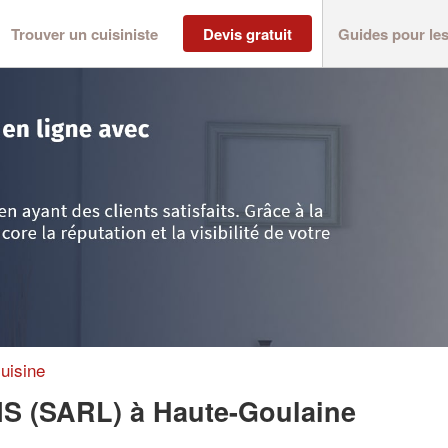
Trouver un cuisiniste
Devis gratuit
Guides pour le
tlantique
>
Haute-Goulaine
>
Société AIRIAU CREATIONS (SARL)
uisine
NS (SARL)
à Haute-Goulaine