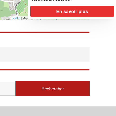
En savoir plus
Leaflet
| Map data ©
OpenStreetMap contributors,
CC-BY-SA