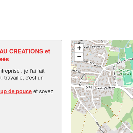
+
AU CREATIONS et
−
sés
eprise : je l'ai fait
i travaillé, c'est un
et soyez
oup de pouce