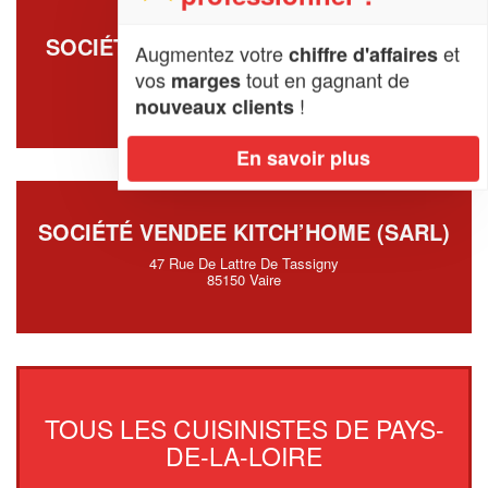
SOCIÉTÉ BUET AGENCEMENT (SARL)
Augmentez votre
et
chiffre d'affaires
vos
tout en gagnant de
marges
3 Rue De L'epine
85170 Bellevigny
!
nouveaux clients
En savoir plus
SOCIÉTÉ VENDEE KITCH’HOME (SARL)
47 Rue De Lattre De Tassigny
85150 Vaire
TOUS LES CUISINISTES DE PAYS-
DE-LA-LOIRE