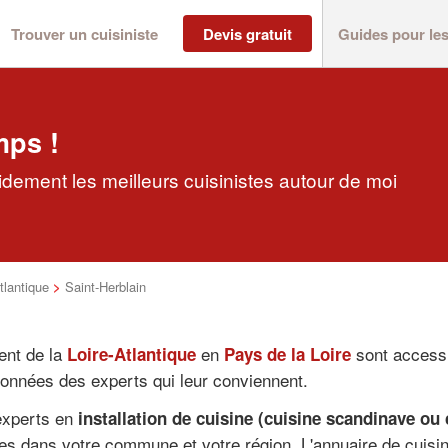
Trouver un cuisiniste
Devis gratuit
Guides pour le
mps !
pidement les meilleurs cuisinistes autour de moi
tlantique
>
Saint-Herblain
ent de la
en
sont accessi
Loire-Atlantique
Pays de la Loire
onnées des experts qui leur conviennent.
 experts en
installation de cuisine (cuisine scandinave ou
es dans votre commune et votre région. L'annuaire de cuisin