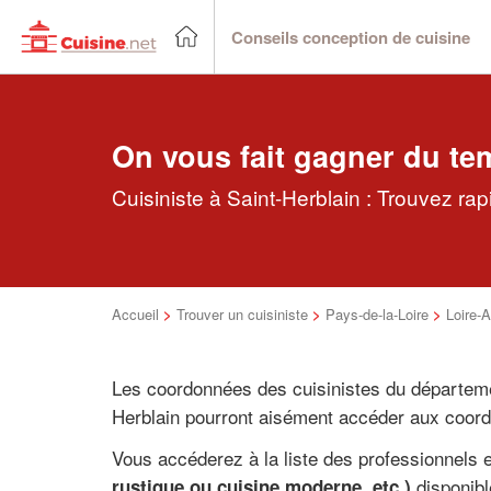
Conseils conception de cuisine
On vous fait gagner du te
Cuisiniste à Saint-Herblain : Trouvez ra
Accueil
>
Trouver un cuisiniste
>
Pays-de-la-Loire
>
Loire-A
Les coordonnées des cuisinistes du départem
Herblain pourront aisément accéder aux coord
Vous accéderez à la liste des professionnels
disponibl
rustique ou cuisine moderne, etc.)