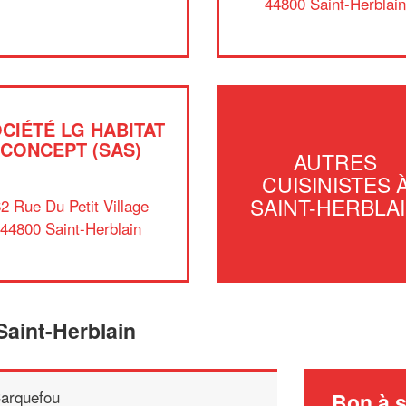
44800 Saint-Herblai
CIÉTÉ LG HABITAT
CONCEPT (SAS)
AUTRES
CUISINISTES 
SAINT-HERBLA
2 Rue Du Petit Village
44800 Saint-Herblain
Saint-Herblain
arquefou
Bon à s