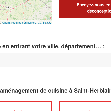
Envoyez-nous en q
deconceptio
 ©
OpenStreetMap contributors,
CC-BY-SA
 en entrant votre ville, département… :
 aménagement de cuisine à Saint-Herblai