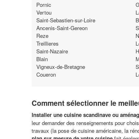
Pornic
G
Vertou
L
Saint-Sebastien-sur-Loire
B
Ancenis-Saint-Gereon
S
Reze
N
Treillieres
L
Saint-Nazaire
H
Blain
M
Vigneux-de-Bretagne
S
Coueron
L
Comment sélectionner le meilleu
Installer une cuisine scandinave ou aménag
leur demander des renseignements pour choisi
travaux (la pose de cuisine américaine, la rén
fait égalem
plan sur mesure de votre cuisine