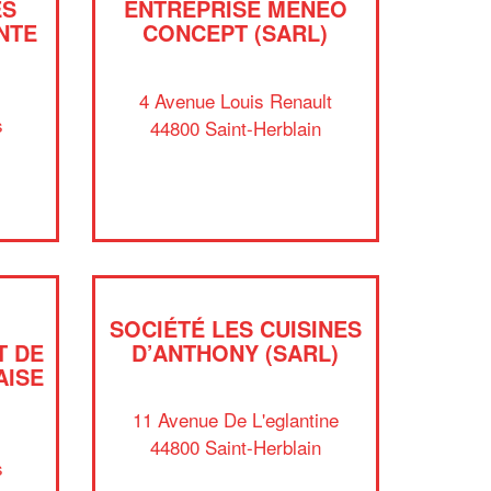
ES
ENTREPRISE MENEO
NTE
CONCEPT (SARL)
4 Avenue Louis Renault
s
44800 Saint-Herblain
n
SOCIÉTÉ LES CUISINES
T DE
D’ANTHONY (SARL)
AISE
✕
Vous êtes un
11 Avenue De L'eglantine
professionnel ?
44800 Saint-Herblain
s
Augmentez votre
et
chiffre d'affaires