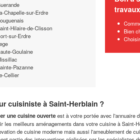
uerande
travau
a-Chapelle-sur-Erdre
ouguenais
Commen
aint-Hilaire-de-Clisson
Bien c
ort-sur-Erdre
Choisir
ege
aute-Goulaine
issillac
ainte-Pazanne
e-Cellier
r cuisiniste à Saint-Herblain ?
est à votre portée avec l'annuaire 
er une cuisine ouverte
r les meilleurs aménagements dans votre cuisine à Saint-Her
ovation de cuisine moderne mais aussi l'ameublement de cuisi
ent partie des interventions réalisées par les spécialistes