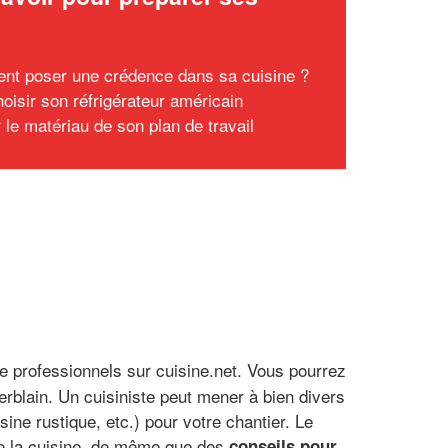
x
t poser une crédence dans sa cuisine ?
hoisir son réfrigérateur américain
 le matériau de son plan de travail
de professionnels sur cuisine.net. Vous pourrez
blain. Un cuisiniste peut mener à bien divers
ne rustique, etc.) pour votre chantier. Le
 de la cuisine, de même que des
conseils pour