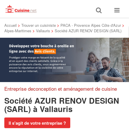
Toggle
Toggle
search
navigat
Accueil
>
Trouver un cuisiniste
>
PACA - Provence Alpes Côte d'Azur
>
Alpes-Maritimes
>
Vallauris
>
Société AZUR RENOV DESIGN (SARL)
Entreprise deconception et aménagement de cuisine
Société AZUR RENOV DESIGN
(SARL)
à Vallauris
Il s'agit de votre entreprise ?