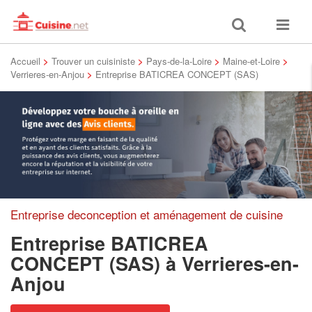
Toggle
Toggle
search
navigat
Accueil
>
Trouver un cuisiniste
>
Pays-de-la-Loire
>
Maine-et-Loire
>
Verrieres-en-Anjou
>
Entreprise BATICREA CONCEPT (SAS)
Entreprise deconception et aménagement de cuisine
Entreprise BATICREA
CONCEPT (SAS)
à Verrieres-en-
Anjou