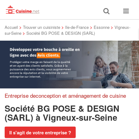
Toggle
Toggle
search
navigat
Accueil
>
Trouver un cuisiniste
>
Ile-de-France
>
Essonne
>
Vigneux-
sur-Seine
>
Société BG POSE & DESIGN (SARL)
Entreprise deconception et aménagement de cuisine
Société BG POSE & DESIGN
(SARL)
à Vigneux-sur-Seine
Il s'agit de votre entreprise ?