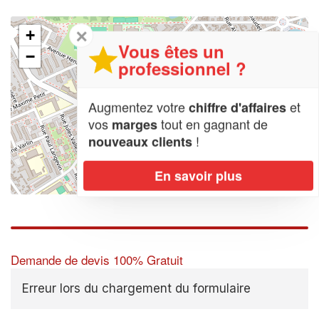
✕
+
Vous êtes un
−
professionnel ?
Augmentez votre
et
chiffre d'affaires
vos
tout en gagnant de
marges
!
nouveaux clients
En savoir plus
Leaflet
| Map data ©
OpenStreetMap contributors,
CC-BY-SA
Demande de devis 100% Gratuit
Erreur lors du chargement du formulaire