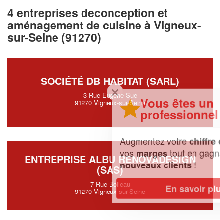
4 entreprises deconception et
aménagement de cuisine à Vigneux-
sur-Seine (91270)
SOCIÉTÉ DB HABITAT (SARL)
✕
3 Rue Eugene Sue
Vous êtes un
91270 Vigneux-sur-Seine
professionnel ?
Augmentez votre
et
chiffre d'affaires
vos
tout en gagnant de
marges
ENTREPRISE ALBU RENOVADESIGN
!
nouveaux clients
(SAS)
7 Rue Boileau
En savoir plus
91270 Vigneux-sur-Seine