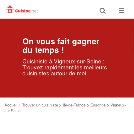
Toggle
Toggle
search
navigat
On vous fait gagner
du temps !
Cuisiniste à Vigneux-sur-Seine :
Trouvez rapidement les meilleurs
cuisinistes autour de moi
Accueil
>
Trouver un cuisiniste
>
Ile-de-France
>
Essonne
>
Vigneux-
sur-Seine