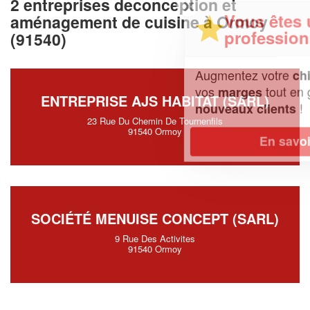
2 entreprises deconception et
✕
Vous êtes un
aménagement de cuisine à Ormoy
professionnel ?
(91540)
Augmentez votre
et
chiffre d'affaires
vos
tout en gagnant de
marges
ENTREPRISE AJS HABITAT (SARL)
!
nouveaux clients
23 Rue Du Chemin De Tournenfils
91540 Ormoy
En savoir plus
SOCIÉTÉ MENUISE CONCEPT (SARL)
9 Rue Des Activites
91540 Ormoy