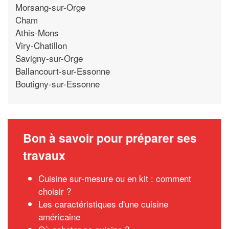
Morsang-sur-Orge
Cham
Athis-Mons
Viry-Chatillon
Savigny-sur-Orge
Ballancourt-sur-Essonne
Boutigny-sur-Essonne
Bon à savoir pour préparer ses
travaux
Cuisine sur-mesure ou en kit : comment
choisir ?
Les caractéristiques d'une cuisine
américaine