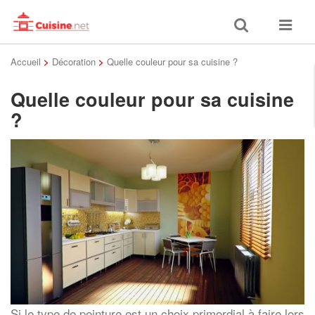
Toggle
Toggle
search
navigat
Accueil
>
Décoration
>
Quelle couleur pour sa cuisine ?
Quelle couleur pour sa cuisine
?
Si le type de peinture est un choix primordial à faire lors