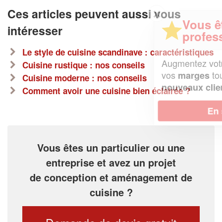
Ces articles peuvent aussi vous
✕
Vous êtes un
intéresser
professionnel ?
Le style de cuisine scandinave : caractéristiques
Augmentez votre
et
chiffre d'affaires
Cuisine rustique : nos conseils
vos
tout en gagnant de
marges
Cuisine moderne : nos conseils
!
nouveaux clients
Comment avoir une cuisine bien éclairée ?
En savoir plus
Vous êtes un particulier ou une
entreprise et avez un projet
de conception et aménagement de
cuisine ?