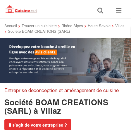
Toggle
Toggle
search
navigat
Accueil
>
Trouver un cuisiniste
>
Rhône-Alpes
>
Haute-Savoie
>
Villaz
>
Société BOAM CREATIONS (SARL)
Entreprise deconception et aménagement de cuisine
Société BOAM CREATIONS
(SARL)
à Villaz
Il s'agit de votre entreprise ?