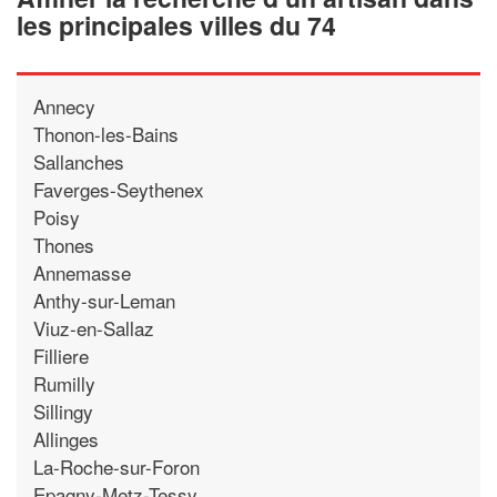
les principales villes du 74
Annecy
Thonon-les-Bains
Sallanches
Faverges-Seythenex
Poisy
Thones
Annemasse
Anthy-sur-Leman
Viuz-en-Sallaz
Filliere
Rumilly
Sillingy
Allinges
La-Roche-sur-Foron
Epagny-Metz-Tessy