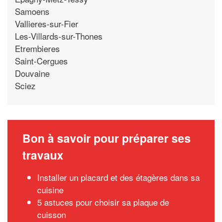
Samoens
Vallieres-sur-Fier
Les-Villards-sur-Thones
Etrembieres
Saint-Cergues
Douvaine
Sciez
Bon à savoir pour préparer ses
travaux
Installer un placard et des étagères dans sa
cuisine
5 astuces pour choisir sa plaque de
cuisson