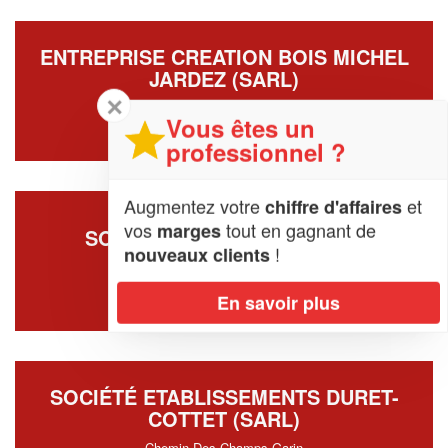
ENTREPRISE CREATION BOIS MICHEL
JARDEZ (SARL)
✕
752 Route De Taney
Vous êtes un
74250 La-Tour
professionnel ?
Augmentez votre
et
chiffre d'affaires
vos
tout en gagnant de
marges
SOCIÉTÉ ALP CUISINE (SAS)
!
nouveaux clients
80 Impasse De La Rosee
74300 Thyez
En savoir plus
SOCIÉTÉ ETABLISSEMENTS DURET-
COTTET (SARL)
Chemin Des Champs Garin