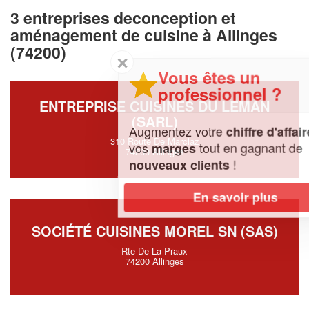
3 entreprises deconception et
aménagement de cuisine à Allinges
(74200)
✕
Vous êtes un
professionnel ?
ENTREPRISE CUISINES DU LEMAN
(SARL)
Augmentez votre
et
chiffre d'affaires
310 Route De Marclaz
vos
tout en gagnant de
marges
74200 Allinges
!
nouveaux clients
En savoir plus
SOCIÉTÉ CUISINES MOREL SN (SAS)
Rte De La Praux
74200 Allinges