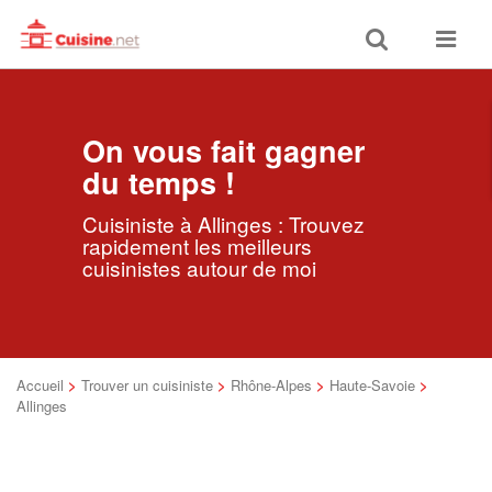
Toggle
Toggle
search
navigat
On vous fait gagner
du temps !
Cuisiniste à Allinges : Trouvez
rapidement les meilleurs
cuisinistes autour de moi
Accueil
>
Trouver un cuisiniste
>
Rhône-Alpes
>
Haute-Savoie
>
Allinges