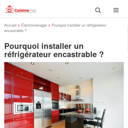
Toggle
Toggle
search
navigat
Accueil
>
Électroménager
>
Pourquoi installer un réfrigérateur
encastrable ?
Pourquoi installer un
réfrigérateur encastrable ?