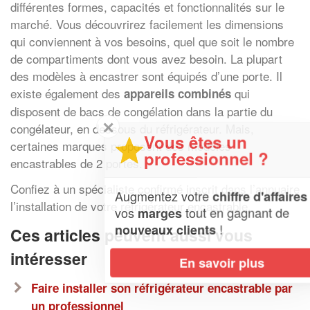
différentes formes, capacités et fonctionnalités sur le
marché. Vous découvrirez facilement les dimensions
qui conviennent à vos besoins, quel que soit le nombre
de compartiments dont vous avez besoin. La plupart
des modèles à encastrer sont équipés d’une porte. Il
existe également des
qui
appareils combinés
disposent de bacs de congélation dans la partie du
✕
congélateur, en dessous du réfrigérateur. Mais,
Vous êtes un
certaines marques proposent des modèles
professionnel ?
encastrables de 2 portes.
Confiez à un spécialiste confirmé inscrit dans l’annuaire
Augmentez votre
et
chiffre d'affaires
l’installation de votre réfrigérateur encastrable.
vos
tout en gagnant de
marges
!
nouveaux clients
Ces articles peuvent aussi vous
intéresser
En savoir plus
Faire installer son réfrigérateur encastrable par
un professionnel