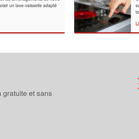
oisir un lave-vaisselle adapté
s
t
L
 gratuite et sans