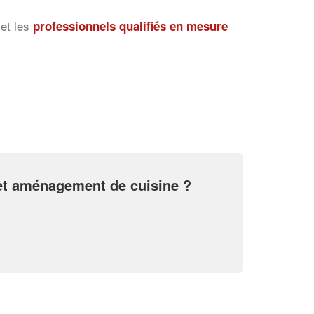
et les
professionnels qualifiés en mesure
Augmentez votre
et
chiffre d'affaires
vos
tout en gagnant de
marges
!
nouveaux clients
En savoir plus
 et aménagement de cuisine ?