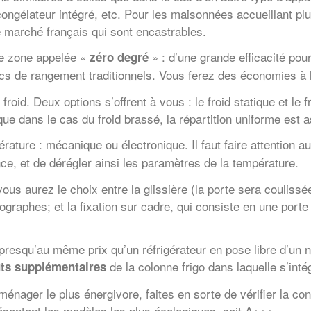
ongélateur intégré, etc. Pour les maisonnées accueillant pl
e marché français qui sont encastrables.
ne zone appelée «
» : d’une grande efficacité po
zéro degré
cs de rangement traditionnels. Vous ferez des économies à l
roid. Deux options s’offrent à vous : le froid statique et le fr
 que dans le cas du froid brassé, la répartition uniforme est 
érature : mécanique ou électronique. Il faut faire attention a
e, et de dérégler ainsi les paramètres de la température.
us aurez le choix entre la glissière (la porte sera coulissée 
aphes; et la fixation sur cadre, qui consiste en une porte co
ché presqu’au même prix qu’un réfrigérateur en pose libre d’
de la colonne frigo dans laquelle s’inté
ts supplémentaires
roménager le plus énergivore, faites en sorte de vérifier la c
résentent les modèles les plus écologiques, soit A+++.