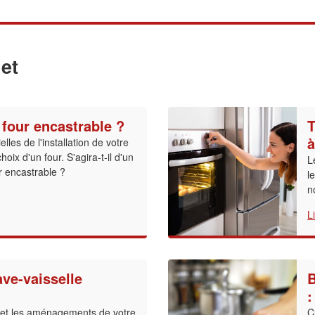
et
four encastrable ?
T
à
les de l'installation de votre
hoix d'un four. S'agira-t-il d'un
L
r encastrable ?
l
n
L
ve-vaisselle
B
:
le et les aménagements de votre
C