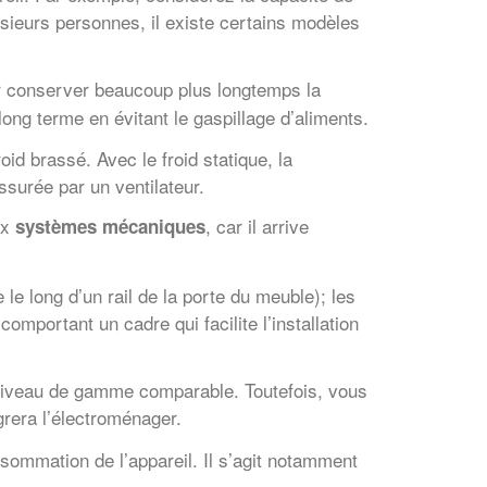
usieurs personnes, il existe certains modèles
ur conserver beaucoup plus longtemps la
ong terme en évitant le gaspillage d’aliments.
oid brassé. Avec le froid statique, la
assurée par un ventilateur.
ux
, car il arrive
systèmes mécaniques
le long d’un rail de la porte du meuble); les
mportant un cadre qui facilite l’installation
un niveau de gamme comparable. Toutefois, vous
grera l’électroménager.
✕
Vous êtes un
onsommation de l’appareil. Il s’agit notamment
professionnel ?