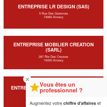
ENTREPRISE LR DESIGN (SAS)
5 Rue Des Garennes
74960 Annecy
ENTREPRISE MOBILIER CREATION
(SARL)
287 Rte Des Creuses
74000 Annecy
✕
Vous êtes un
ENTREPRISE SUMMIT CUISINE (SAS)
professionnel ?
10 Chemin Du Genie Militaire
74940 Annecy
Augmentez votre
et
chiffre d'affaires