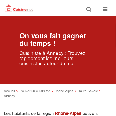
Toggle
Toggle
search
navigat
On vous fait gagner
du temps !
Cuisiniste à Annecy : Trouvez
rapidement les meilleurs
cuisinistes autour de moi
Accueil
>
Trouver un cuisiniste
>
Rhône-Alpes
>
Haute-Savoie
>
Annecy
Les habitants de la région
peuvent
Rhône-Alpes