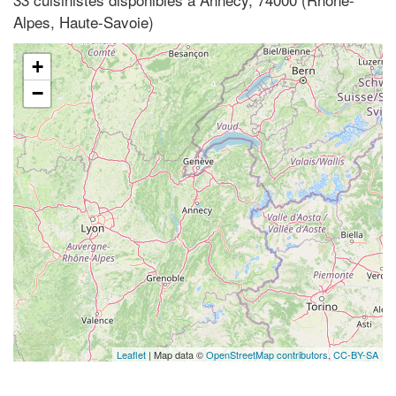
Alpes, Haute-Savoie)
+
−
Leaflet
| Map data ©
OpenStreetMap contributors,
CC-BY-SA