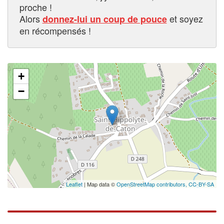
proche !
Alors
et soyez
donnez-lui un coup de pouce
en récompensés !
+
−
Leaflet
| Map data ©
OpenStreetMap contributors,
CC-BY-SA