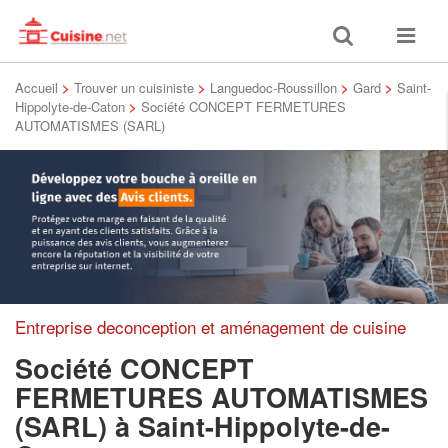
Toggle
Toggle
search
navigat
Accueil
>
Trouver un cuisiniste
>
Languedoc-Roussillon
>
Gard
>
Saint-
Hippolyte-de-Caton
>
Société CONCEPT FERMETURES
AUTOMATISMES (SARL)
Entreprise deconception et aménagement de cuisine
Société CONCEPT
FERMETURES AUTOMATISMES
(SARL)
à Saint-Hippolyte-de-