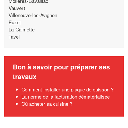
Molieres-Cavaillac
Vauvert
Villeneuve-les-Avignon
Euzet
La-Calmette
Tavel
Bon à savoir pour préparer ses
travaux
Comment installer une plaque de cuisson ?
La norme de la facturation dématérialisée
Où acheter sa cuisine ?