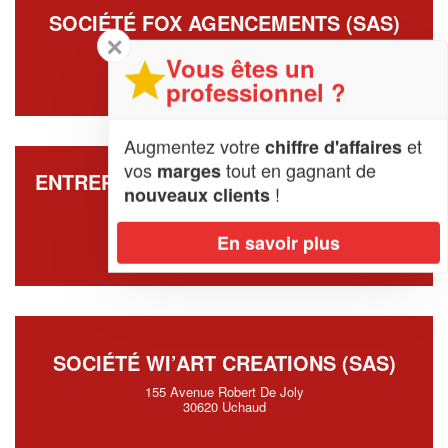
SOCIÉTÉ FOX AGENCEMENTS (SAS)
✕
47 Rue Des Muriers
Vous êtes un
30380 Saint-Christol-Lez-Ales
professionnel ?
Augmentez votre
et
chiffre d'affaires
vos
tout en gagnant de
marges
ENTREPRISE CONCEPT MAINTENANCE
!
nouveaux clients
AUTOMATISME (SARL)
1 Rue Pitot Prolongee
En savoir plus
30000 Nimes
SOCIÉTÉ WI’ART CREATIONS (SAS)
155 Avenue Robert De Joly
30620 Uchaud