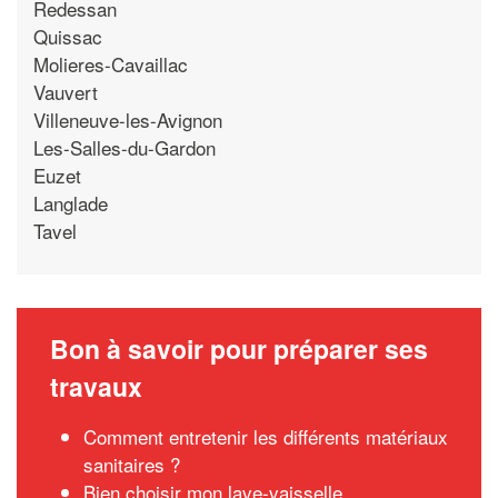
Redessan
Quissac
Molieres-Cavaillac
Vauvert
Villeneuve-les-Avignon
Les-Salles-du-Gardon
Euzet
Langlade
Tavel
Bon à savoir pour préparer ses
travaux
Comment entretenir les différents matériaux
sanitaires ?
Bien choisir mon lave-vaisselle