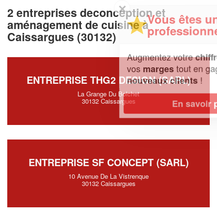
✕
2 entreprises deconception et
Vous êtes un
aménagement de cuisine à
professionnel ?
Caissargues (30132)
Augmentez votre
et
chiffre d'affaires
vos
tout en gagnant de
marges
ENTREPRISE THG2 DESIGN (SARL)
!
nouveaux clients
La Grange Du Bolchet
30132 Caissargues
En savoir plus
ENTREPRISE SF CONCEPT (SARL)
10 Avenue De La Vistrenque
30132 Caissargues