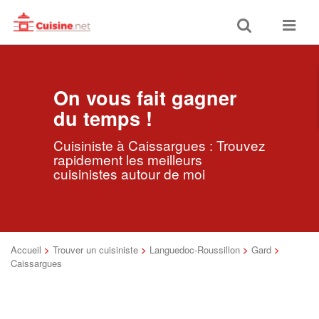
Toggle
Toggle
search
navigat
On vous fait gagner
du temps !
Cuisiniste à Caissargues : Trouvez
rapidement les meilleurs
cuisinistes autour de moi
Accueil
>
Trouver un cuisiniste
>
Languedoc-Roussillon
>
Gard
>
Caissargues