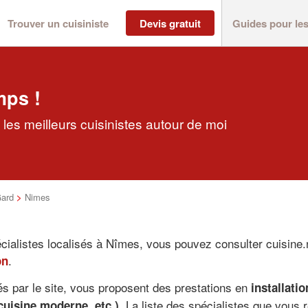
Trouver un cuisiniste
Devis gratuit
Guides pour le
mps !
les meilleurs cuisinistes autour de moi
ard
>
Nimes
ialistes localisés à Nîmes, vous pouvez consulter cuisine.
.
on
és par le site, vous proposent des prestations en
installati
. La liste des spécialistes que vous
cuisine moderne, etc.)