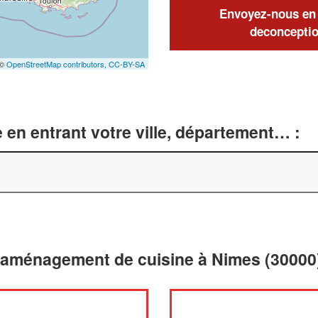
Envoyez-nous en q
deconceptio
 ©
OpenStreetMap contributors,
CC-BY-SA
 en entrant votre ville, département… :
t aménagement de cuisine à Nimes (30000