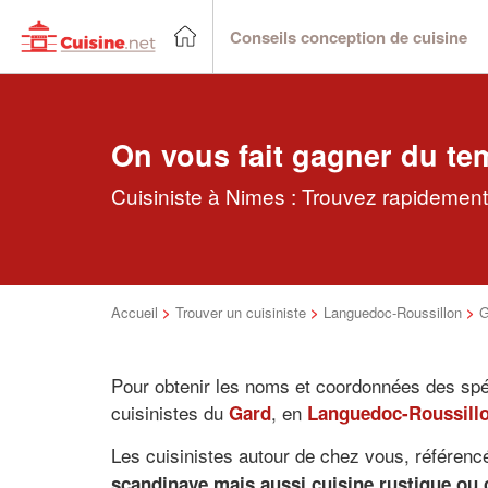
Conseils conception de cuisine
On vous fait gagner du te
Cuisiniste à Nimes : Trouvez rapidement 
Accueil
>
Trouver un cuisiniste
>
Languedoc-Roussillon
>
G
Pour obtenir les noms et coordonnées des spéc
cuisinistes du
, en
Gard
Languedoc-Roussill
Les cuisinistes autour de chez vous, référenc
scandinave mais aussi cuisine rustique ou 