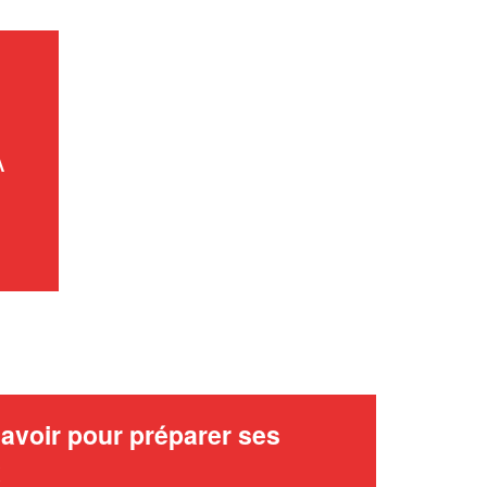
nouveaux clients
En savoir plus
À
avoir pour préparer ses
x