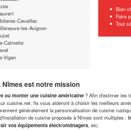
zes
Bien ch
auvert
Faire 
olieres-Cavaillac
Tout sa
illeneuve-les-Avignon
uzet
a-Calmette
avel
e-Vigan
 à Nîmes est notre mission
? Afin d'estimer les 
ave ou monter une cuisine américaine
ur cuisine.net. Ils vous aideront à choisir les meilleurs a
omprennent généralement la personnalisation de cuisine rust
d'installation de cuisine proposés à Nîmes sont multiples :
i
, etc.
isir vos équipements électroménagers