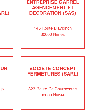
A
ENTREPRISE GARREL
AGENCEMENT ET
ARL)
DECORATION (SAS)
t
145 Route D'avignon
30000 Nimes
EUR
SOCIÉTÉ CONCEPT
FERMETURES (SARL)
✕
Vous êtes un
professionnel ?
up
823 Route De Courbessac
30000 Nimes
Augmentez votre
et
chiffre d'affaires
vos
tout en gagnant de
marges
!