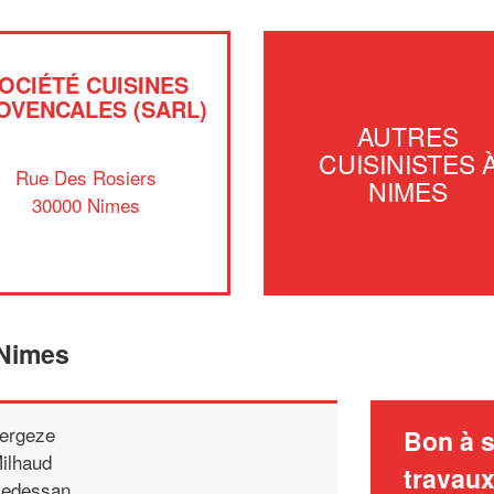
OCIÉTÉ CUISINES
OVENCALES (SARL)
AUTRES
CUISINISTES 
Rue Des Rosiers
NIMES
30000 Nimes
 Nimes
ergeze
Bon à s
ilhaud
travau
edessan