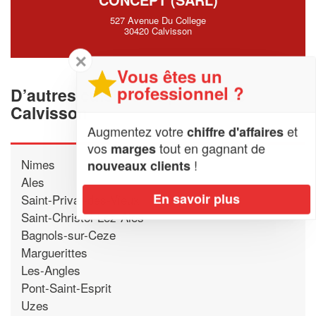
527 Avenue Du College
30420 Calvisson
✕
Vous êtes un
professionnel ?
D’autres cuisinistes proche de
Calvisson
Augmentez votre
et
chiffre d'affaires
vos
tout en gagnant de
marges
Nimes
!
nouveaux clients
Ales
En savoir plus
Saint-Privat-des-Vieux
Saint-Christol-Lez-Ales
Bagnols-sur-Ceze
Marguerittes
Les-Angles
Pont-Saint-Esprit
Uzes