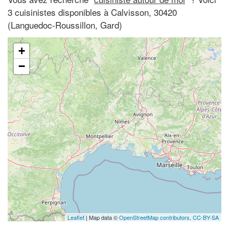
3 cuisinistes disponibles à Calvisson, 30420
(Languedoc-Roussillon, Gard)
+
−
Leaflet
| Map data ©
OpenStreetMap contributors,
CC-BY-SA