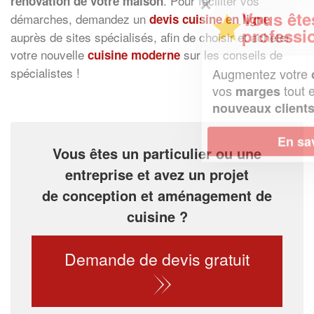
. Pour faciliter vos
rénovation de votre maison
✕
Vous êtes un
démarches, demandez un
devis cuisine en ligne
professionnel ?
auprès de sites spécialisés, afin de choisir et acheter
votre nouvelle
sur les conseils de
cuisine moderne
spécialistes !
Augmentez votre
et
chiffre d'affaires
vos
tout en gagnant de
marges
!
nouveaux clients
En savoir plus
Vous êtes un particulier ou une
entreprise et avez un projet
de conception et aménagement de
cuisine ?
Demande de devis gratuit