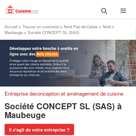
Toggle
Toggle
search
navigat
Accueil
>
Trouver un cuisiniste
>
Nord Pas-de-Calais
>
Nord
>
Maubeuge
>
Société CONCEPT SL (SAS)
Entreprise deconception et aménagement de cuisine
Société CONCEPT SL (SAS)
à
Maubeuge
Il s'agit de votre entreprise ?