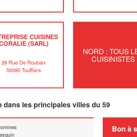
TREPRISE CUISINES
CORALIE (SARL)
NORD : TOUS L
CUISINISTES
28 Rue De Roubaix
59390 Toufflers
n dans les principales villes du 59
omines
Bon à s
esquin