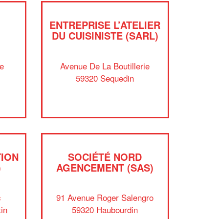
ENTREPRISE L’ATELIER
DU CUISINISTE (SARL)
re
Avenue De La Boutillerie
59320 Sequedin
✕
Vous êtes un
professionnel ?
TION
SOCIÉTÉ NORD
Augmentez votre
et
chiffre d'affaires
)
AGENCEMENT (SAS)
vos
tout en gagnant de
marges
!
nouveaux clients
c
91 Avenue Roger Salengro
in
59320 Haubourdin
En savoir plus