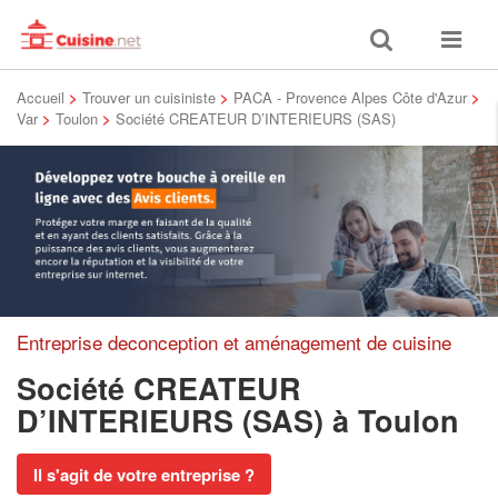
Toggle
Toggle
search
navigat
Accueil
>
Trouver un cuisiniste
>
PACA - Provence Alpes Côte d'Azur
>
Var
>
Toulon
>
Société CREATEUR D’INTERIEURS (SAS)
Entreprise deconception et aménagement de cuisine
Société CREATEUR
D’INTERIEURS (SAS)
à Toulon
Il s'agit de votre entreprise ?