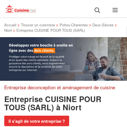
Toggle
Toggle
search
navigat
Accueil
>
Trouver un cuisiniste
>
Poitou-Charentes
>
Deux-Sèvres
>
Niort
>
Entreprise CUISINE POUR TOUS (SARL)
Entreprise deconception et aménagement de cuisine
Entreprise CUISINE POUR
TOUS (SARL)
à Niort
Il s'agit de votre entreprise ?