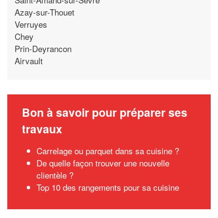
Azay-sur-Thouet
Verruyes
Chey
Prin-Deyrancon
Airvault
Bon à savoir pour préparer ses
travaux
Carrelage ou parquet dans sa cuisine ?
De quelle façon trouver une nouvelle
clientèle ?
Top 10 des rangements pour sa cuisine