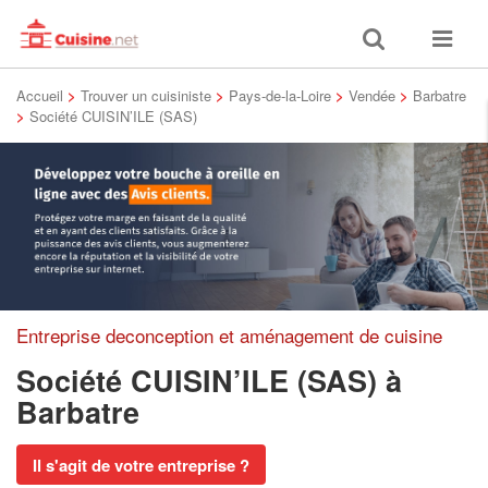
Toggle
Toggle
search
navigat
Accueil
>
Trouver un cuisiniste
>
Pays-de-la-Loire
>
Vendée
>
Barbatre
>
Société CUISIN’ILE (SAS)
Entreprise deconception et aménagement de cuisine
Société CUISIN’ILE (SAS)
à
Barbatre
Il s'agit de votre entreprise ?