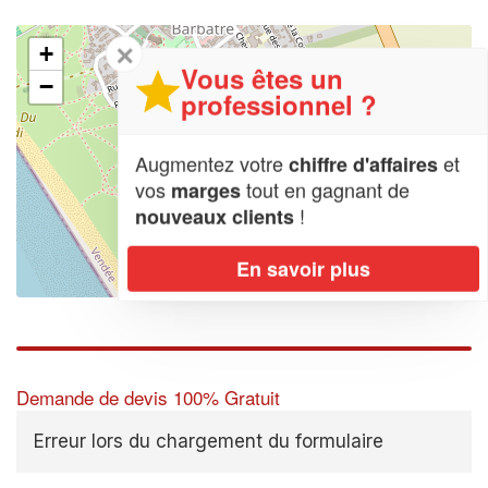
✕
+
Vous êtes un
−
professionnel ?
Augmentez votre
et
chiffre d'affaires
vos
tout en gagnant de
marges
!
nouveaux clients
En savoir plus
Leaflet
| Map data ©
OpenStreetMap contributors,
CC-BY-SA
Demande de devis 100% Gratuit
Erreur lors du chargement du formulaire