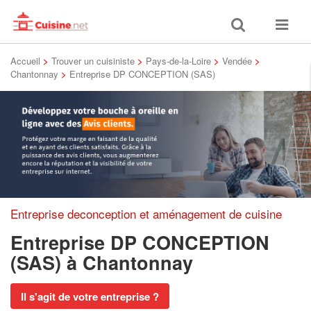
Toggle
Toggle
search
navigat
Accueil
>
Trouver un cuisiniste
>
Pays-de-la-Loire
>
Vendée
>
Chantonnay
>
Entreprise DP CONCEPTION (SAS)
Entreprise deconception et aménagement de cuisine
Entreprise DP CONCEPTION
(SAS)
à Chantonnay
Il s'agit de votre entreprise ?