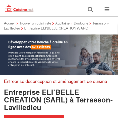
Toggle
Toggle
search
navigat
Accueil
>
Trouver un cuisiniste
>
Aquitaine
>
Dordogne
>
Terrasson-
Lavilledieu
>
Entreprise ELI’BELLE CREATION (SARL)
Entreprise deconception et aménagement de cuisine
Entreprise ELI’BELLE
CREATION (SARL)
à Terrasson-
Lavilledieu