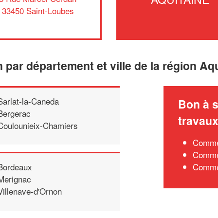
33450 Saint-Loubes
n par département et ville de la région Aq
Sarlat-la-Caneda
Bon à s
Bergerac
travau
Coulounieix-Chamiers
Commen
Commen
Commen
Bordeaux
Merignac
Villenave-d'Ornon