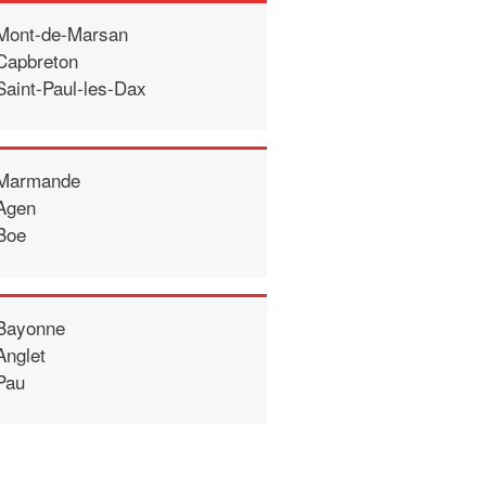
Mont-de-Marsan
Capbreton
Saint-Paul-les-Dax
Marmande
Agen
Boe
Bayonne
Anglet
Pau