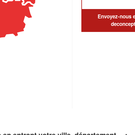
Envoyez-nous en
deconcept
 en entrant votre ville, département… :