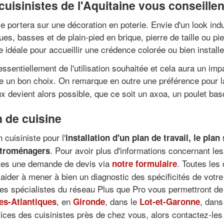
cuisinistes de l'Aquitaine vous conseillen
portera sur une décoration en poterie. Envie d'un look indus
, basses et de plain-pied en brique, pierre de taille ou pi
e idéale pour accueillir une crédence colorée ou bien install
sentiellement de l'utilisation souhaitée et cela aura un impa
re un bon choix. On remarque en outre une préférence pour 
ux devient alors possible, que ce soit un axoa, un poulet ba
n de cuisine
cuisiniste pour l'
installation d'un plan de travail
, le
plan 
. Pour avoir plus d'informations concernant les
ctroménagers
ites une demande de devis via
. Toutes les
notre formulaire
der à mener à bien un diagnostic des spécificités de votre d
 des spécialistes du réseau Plus que Pro vous permettront de 
, en
, dans le
, dans
es-Atlantiques
Gironde
Lot-et-Garonne
vices des cuisinistes près de chez vous, alors contactez-les 