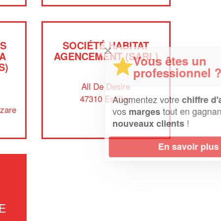
AS
SOCIÉTÉ HABITAT
✕
A
AGENCEMENT (SARL)
Vous êtes un
S)
professionnel ?
All De Desire
47310 Estillac
Augmentez votre
et
chiffre d'affaires
azare
vos
tout en gagnant de
marges
!
nouveaux clients
En savoir plus
E