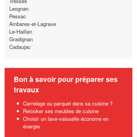
Tresses
Leognan
Pessac
Ambares-et-Lagrave
Le-Haillan
Gradignan
Cadaujac
Bon à savoir pour préparer ses
travaux
Carrelage ou parquet dans sa cuisine ?
Relooker ses meubles de cuisine
Choisir un lave-vaisselle économe en
énergie