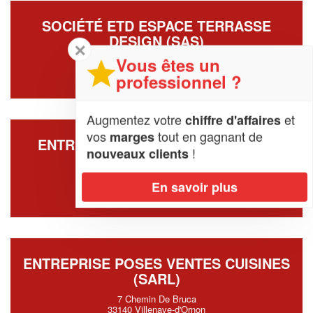
SOCIÉTÉ ETD ESPACE TERRASSE
DESIGN (SAS)
✕
Vous êtes un
1025 Chemin De Cabarieu
33240 Saint-Andre-de-Cubzac
professionnel ?
Augmentez votre
et
chiffre d'affaires
vos
tout en gagnant de
marges
ENTREPRISE CONCEPT-CUISINE 33
!
nouveaux clients
(SARL)
25 Rue Du Clauzet
En savoir plus
33340 Gaillan-en-Medoc
ENTREPRISE POSES VENTES CUISINES
(SARL)
7 Chemin De Bruca
33140 Villenave-d'Ornon