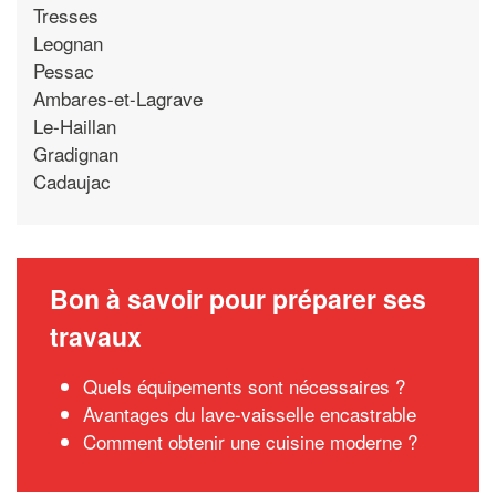
Tresses
Leognan
Pessac
Ambares-et-Lagrave
Le-Haillan
Gradignan
Cadaujac
Bon à savoir pour préparer ses
travaux
Quels équipements sont nécessaires ?
Avantages du lave-vaisselle encastrable
Comment obtenir une cuisine moderne ?