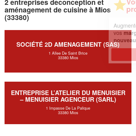
Vous êtes un
2 entreprises deconception et
professionnel ?
aménagement de cuisine à Mios
(33380)
Augmentez votre
et
chiffre d'affaires
vos
tout en gagnant de
marges
!
nouveaux clients
SOCIÉTÉ 2D AMENAGEMENT (SAS)
1 Allee De Saint Brice
En savoir plus
33380 Mios
ENTREPRISE L’ATELIER DU MENUISIER
– MENUISIER AGENCEUR (SARL)
1 Impasse De La Palique
33380 Mios