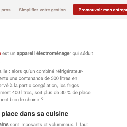
s pros
Simplifiez votre gestion
Promouvoir mon entrepr
est un
r qui séduit
n
appareil électroménage
.
aille : alors qu’un combiné réfrigérateur-
ente une contenance de 300 litres en
rvé à la partie congélation, les frigos
ement 400 litres, soit plus de 30 % de place
nt bien le choisir ?
a place dans sa cuisine
sont imposants et volumineux. Il faut
ains