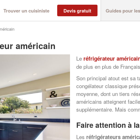
Trouver un cuisiniste
Devis gratuit
Guides pour le
américain
teur américain
Le
réfrigérateur américai
de plus en plus de Français
Son principal atout est sa t
congélateur classique prés
moyenne, dont un tiers rése
américains atteignent facil
supplémentaire. Mais comme
Faire attention à l
Les
réfrigérateurs améric