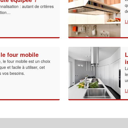
q
alisation : autant de critères
d
ation…
L
 le four mobile
L
i
e, le four mobile est un choix
que et facile à utiliser, cet
L
us vos besoins.
l
u
L