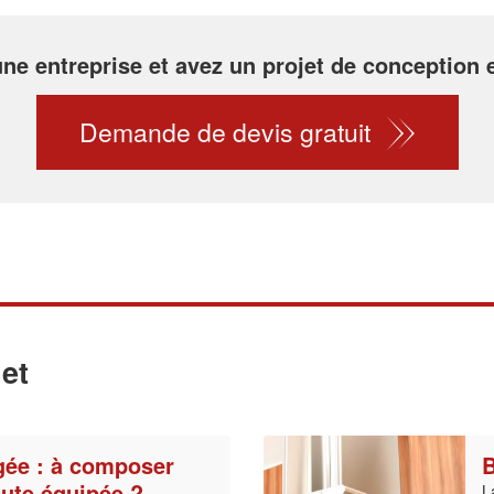
 une entreprise et avez un projet de conception
Demande de devis gratuit
et
ée : à composer
B
ute équipée ?
L