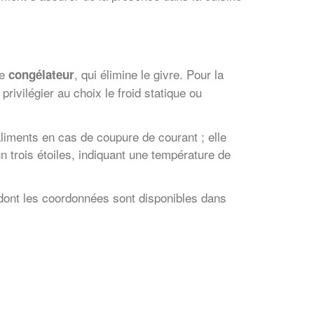
le
, qui élimine le givre. Pour la
congélateur
 privilégier au choix le froid statique ou
 aliments en cas de coupure de courant ; elle
n trois étoiles, indiquant une température de
é dont les coordonnées sont disponibles dans
✕
Vous êtes un
professionnel ?
Augmentez votre
et
chiffre d'affaires
vos
tout en gagnant de
marges
!
nouveaux clients