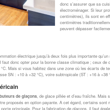
donc s’assurer que sa cuisi
électroménager. Si leur pro
centimètres), ils sont en ef
centimètres traditionnellem
peuvent dépasser facilement
e
mmation électrique jusqu’à deux fois plus importante qu’un 
 faut donc opter pour la bonne classe climatique ; ceux de c
°C. Mais si vous habitez dans une zone où les écarts de te
sse SN : +10 à +32 °C), voire subtropicale (ST : +16 à +38 
éricain
, de glace pillée et d’eau fraîche. Mais 
ibuteurs de glaçons
tre proposés en option payante. A cet égard, certains sont 
orte principale. Pour la fabrication de glaçons, il faut éga