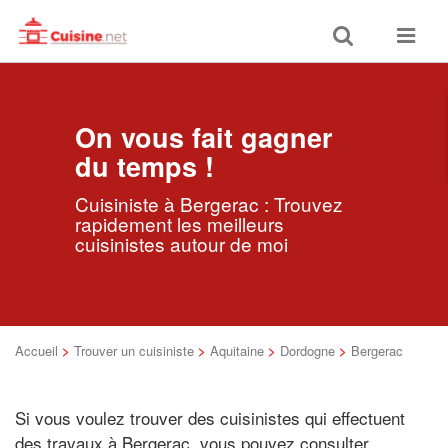
Toggle
Toggle
search
navigat
On vous fait gagner
du temps !
Cuisiniste à Bergerac : Trouvez
rapidement les meilleurs
cuisinistes autour de moi
Accueil
>
Trouver un cuisiniste
>
Aquitaine
>
Dordogne
>
Bergerac
Si vous voulez trouver des cuisinistes qui effectuent
des travaux à Bergerac, vous pouvez consulter