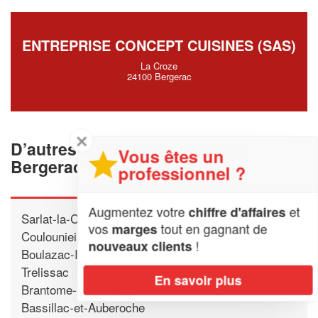
ENTREPRISE CONCEPT CUISINES (SAS)
La Croze
24100 Bergerac
✕
D’autres cuisinistes proche de
Vous êtes un
Bergerac
professionnel ?
Augmentez votre
et
chiffre d'affaires
Sarlat-la-Caneda
vos
tout en gagnant de
marges
Coulounieix-Chamiers
!
nouveaux clients
Boulazac-Isle-Manoire
Trelissac
En savoir plus
Brantome-en-Perigord
Bassillac-et-Auberoche