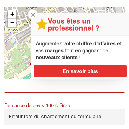
✕
+
Vous êtes un
−
professionnel ?
Augmentez votre
et
chiffre d'affaires
vos
tout en gagnant de
marges
!
nouveaux clients
En savoir plus
Leaflet
| Map data ©
OpenStreetMap contributors,
CC-BY-SA
Demande de devis 100% Gratuit
Erreur lors du chargement du formulaire