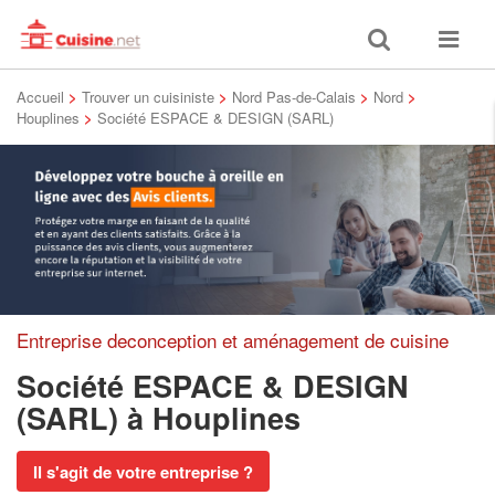
Toggle
Toggle
search
navigat
Accueil
>
Trouver un cuisiniste
>
Nord Pas-de-Calais
>
Nord
>
Houplines
>
Société ESPACE & DESIGN (SARL)
Entreprise deconception et aménagement de cuisine
Société ESPACE & DESIGN
(SARL)
à Houplines
Il s'agit de votre entreprise ?