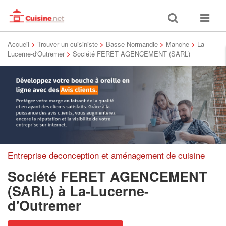
Toggle
Toggle
search
navigat
Accueil
>
Trouver un cuisiniste
>
Basse Normandie
>
Manche
>
La-
Lucerne-d'Outremer
>
Société FERET AGENCEMENT (SARL)
Entreprise deconception et aménagement de cuisine
Société FERET AGENCEMENT
(SARL)
à La-Lucerne-
d'Outremer