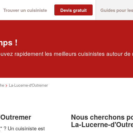
Trouver un cuisiniste
Devis gratuit
Guides pour le
mps !
ouvez rapidement les meilleurs cuisinistes autour de
he
>
La-Lucerne-d'Outremer
d'Outremer
Nous cherchons pou
La-Lucerne-d'Outr
i
" ? Un cuisiniste est