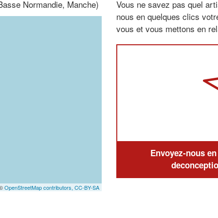
 (Basse Normandie, Manche)
Vous ne savez pas quel arti
nous en quelques clics vot
vous et vous mettons en rela
Envoyez-nous en q
deconceptio
 ©
OpenStreetMap contributors,
CC-BY-SA