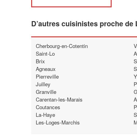
D’autres cuisinistes proche de
Cherbourg-en-Cotentin
V
Saint-Lo
A
Brix
S
Agneaux
S
Pierreville
Y
Juilley
P
Granville
G
Carentan-les-Marais
A
Coutances
P
La-Haye
S
Les-Loges-Marchis
M