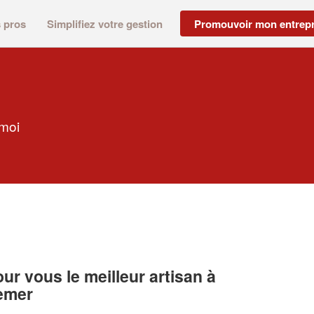
s pros
Simplifiez votre gestion
Promouvoir mon entrepr
 moi
r vous le meilleur artisan à
emer