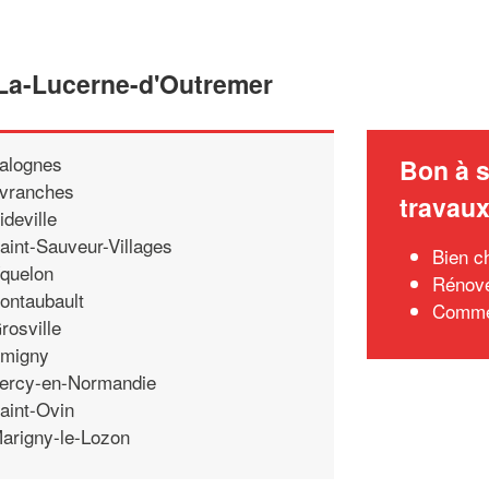
 La-Lucerne-d'Outremer
alognes
Bon à s
vranches
travau
ideville
aint-Sauveur-Villages
Bien c
quelon
Rénove
ontaubault
Commen
rosville
migny
ercy-en-Normandie
aint-Ovin
arigny-le-Lozon