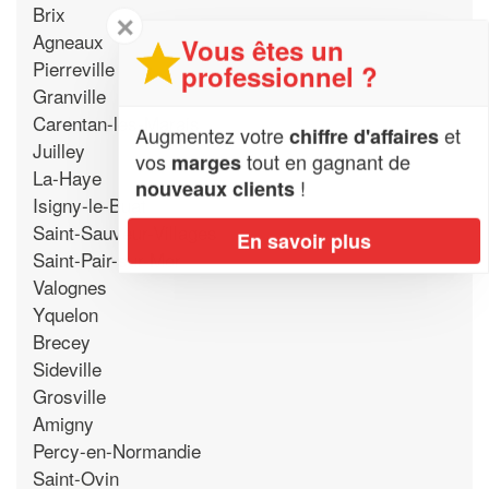
Brix
✕
Agneaux
Vous êtes un
Pierreville
professionnel ?
Granville
Carentan-les-Marais
Augmentez votre
et
chiffre d'affaires
Juilley
vos
tout en gagnant de
marges
La-Haye
!
nouveaux clients
Isigny-le-Buat
Saint-Sauveur-Villages
En savoir plus
Saint-Pair-sur-Mer
Valognes
Yquelon
Brecey
Sideville
Grosville
Amigny
Percy-en-Normandie
Saint-Ovin