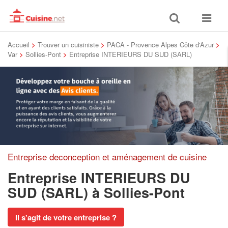
Toggle
Toggle
search
navigat
Accueil
>
Trouver un cuisiniste
>
PACA - Provence Alpes Côte d'Azur
>
Var
>
Sollies-Pont
>
Entreprise INTERIEURS DU SUD (SARL)
Entreprise deconception et aménagement de cuisine
Entreprise INTERIEURS DU
SUD (SARL)
à Sollies-Pont
Il s'agit de votre entreprise ?